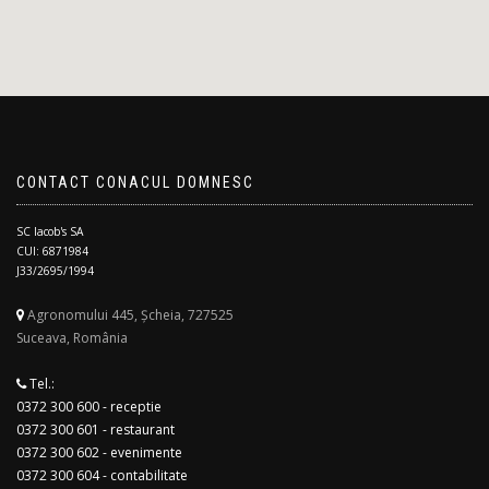
CONTACT CONACUL DOMNESC
SC Iacob's SA
CUI: 6871984
J33/2695/1994
Agronomului 445, Șcheia, 727525
Suceava, România
Tel.:
0372 300 600 - receptie
0372 300 601 - restaurant
0372 300 602 - evenimente
0372 300 604 - contabilitate