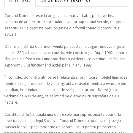
ISTORIC
OBIECTIVE TURISTICE
Conacul Domnesc este la origine un conac veritabil, peste vechea
construcție arhitecturală așternându-se aproape două secole, reușindu-
se totuși să fie păstrate părți originale din fostul conac în construcția
actuală.
O familie înstărită de armeni venită pe aceste meleaguri, undeva în jurul
anilor 1820, a fost cea care a pus bazele construcției. După 1962, conacul
din Șcheia a fost supus unor modificări evidente, convertindu-se în Casa
Agronomului și funcționând astfel până în anul 1992.
În complex domină o atmosferă relaxantă și primitoare, hotelul fiind ideal
pentru un sejur departe de viața agitată a orașului, pentru o evadare din
cotidian, în intimitatea unui loc unde sălășluiesc arbori diverși (cu o
vechime de 400 de ani), ce se întind pe o grădină cu suprafața de 10
hectare.
Constituind fără îndoială una dintre cele mai impresionante apariții la
nivel turistic din județul Suceava, Conacul Domnesc pune la dispoziția
oaspeților săi, spații moderne de cazare, locuri pentru petrecerea