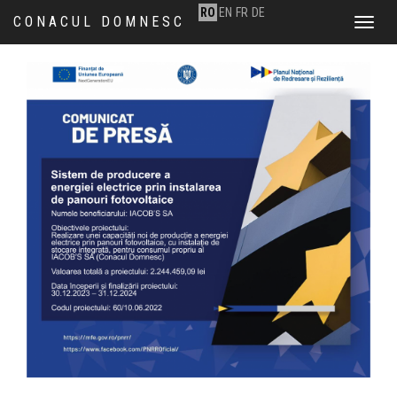
RO
EN
FR
DE
CONACUL DOMNESC
Toggle
navigat