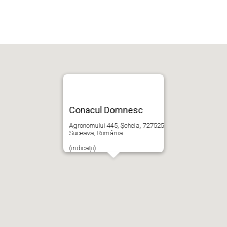
Conacul Domnesc
Agronomului 445, Șcheia, 727525
Suceava, România
(indicații)